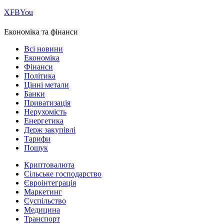
Х
FB
You
Економіка та фінанси
Всі новини
Економіка
Фінанси
Політика
Цінні метали
Банки
Приватизація
Нерухомість
Енергетика
Держ закупівлі
Тарифи
Пошук
Криптовалюта
Сільське господарство
Євроінтеграція
Маркетинг
Суспільство
Медицина
Транспорт