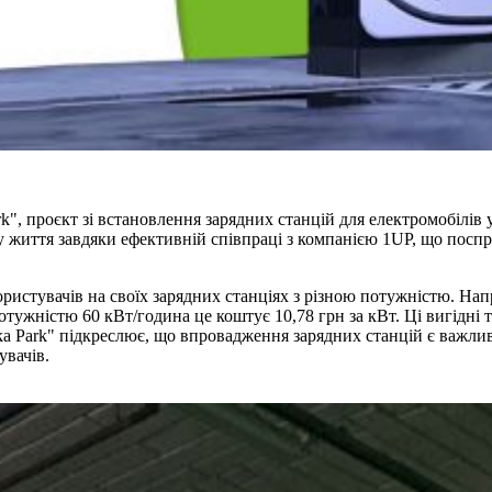
", проєкт зі встановлення зарядних станцій для електромобілів 
а у життя завдяки ефективній співпраці з компанією 1UP, що пос
истувачів на своїх зарядних станціях з різною потужністю. Напр
 потужністю 60 кВт/година це коштує 10,78 грн за кВт. Ці вигід
ka Park" підкреслює, що впровадження зарядних станцій є важли
увачів.