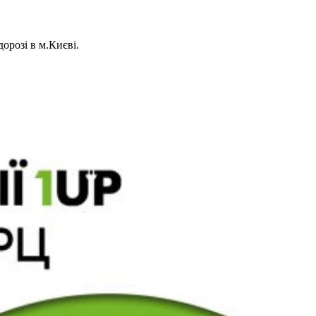
орозі в м.Києві.