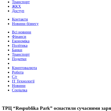
Транспорт
ЖКХ
Доступ
Контакти
Новини бізнесу
Всі новини
Фінанси
Економіка
Політика
Банки
Транспорт
Податки
Криптовалюта
Робота
С/г
ІТ Технології
Новини
Соціалка
ТРЦ “Respublika Park” оснастили сучасними заря