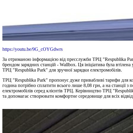
https://youtu.be/9G_cOYGdwrs
За отриманою інформацією від пресслужби ТРЦ "Respublika Park
брендом зарядних станцій - Wallbox. Ця ініціатива була втілен
ТРЦ "Respublika Park" для зручної зарядки електромобілів.
ТРЦ "Respublika Park" пропонує дуже привабливі тарифи для кор
година потрібно сплатити всього лише 8,08 грн, а на станції з
електромобілів серед клієнтів ТРЦ. Керівництво ТРЦ "Respubli
та допомагає створювати комфортне середовище для всіх відвід