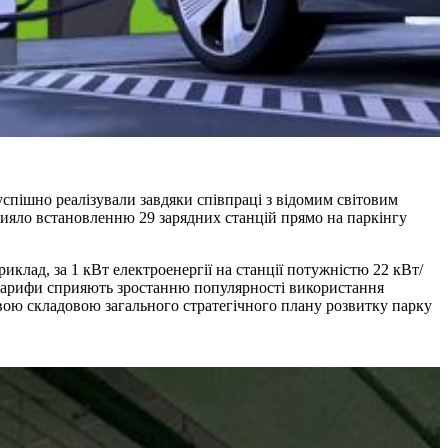
успішно реалізували завдяки співпраці з відомим світовим
прияло встановленню 29 зарядних станцій прямо на паркінгу
иклад, за 1 кВт електроенергії на станції потужністю 22 кВт/
ні тарифи сприяють зростанню популярності використання
вою складовою загального стратегічного плану розвитку парку