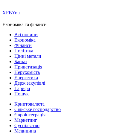
Х
FB
You
Економіка та фінанси
Всі новини
Економіка
Фінанси
Політика
Цінні метали
Банки
Приватизація
Нерухомість
Енергетика
Держ закупівлі
Тарифи
Пошук
Криптовалюта
Сільське господарство
Євроінтеграція
Маркетинг
Суспільство
Медицина