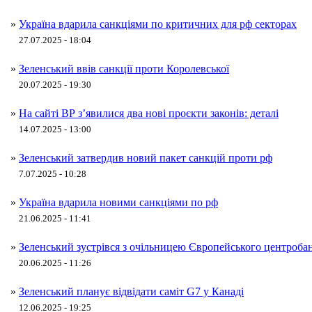
»
Україна вдарила санкціями по критичних для рф секторах
27.07.2025 - 18:04
»
Зеленський ввів санкції проти Королевської
20.07.2025 - 19:30
»
На сайті ВР з’явилися два нові проєкти законів: деталі
14.07.2025 - 13:00
»
Зеленський затвердив новий пакет санкцій проти рф
7.07.2025 - 10:28
»
Україна вдарила новими санкціями по рф
21.06.2025 - 11:41
»
Зеленський зустрівся з очільницею Європейського центроба
20.06.2025 - 11:26
»
Зеленський планує відвідати саміт G7 у Канаді
12.06.2025 - 19:25