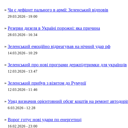
»
Чи є дефіцит пального в армії: Зеленський відповів
29.03.2026 - 19:00
»
Резерви дизеля в Україні порожні: яка причина
28.03.2026 - 16:34
»
Зеленський емоційно відреагував на нічний удар рф
14.03.2026 - 10:29
»
Зеленський про нові програми держпідтримки для українців
12.03.2026 - 13:47
»
Зеленський прибув з візитом до Румунії
12.03.2026 - 11:46
»
Уряд визначив орієнтовний обсяг коштів на ремонт автодорі
6.03.2026 - 12:28
»
Ворог готує нові удари по енергетиці
16.02.2026 - 23:00