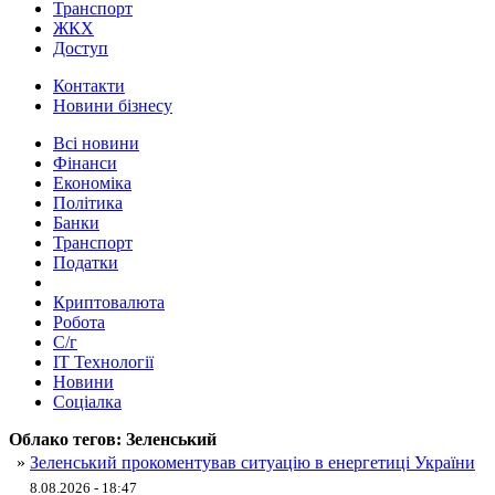
Транспорт
ЖКХ
Доступ
Контакти
Новини бізнесу
Всі новини
Фінанси
Економіка
Політика
Банки
Транспорт
Податки
Криптовалюта
Робота
С/г
ІТ Технології
Новини
Соціалка
Облако тегов:
Зеленський
»
Зеленський прокоментував ситуацію в енергетиці України
8.08.2026 - 18:47