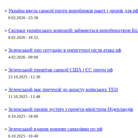
»
Україна ввела санкції проти виробників ракет і дронів для р
8.02.2026 - 23:36
»
Скільки українських компаній займаються виробництвом Б
8.02.2026 - 18:52
»
Зеленський про ситуацію в енергетиці після атака рф
4.02.2026 - 09:00
»
Зеленський привітав санкції США і ЄС проти рф
23.10.2025 - 12:30
»
Зеленський має претензії до захисту київських ТЕЦ
11.10.2025 - 13:48
»
Зеленський провів зустріч з прем'єр-міністром Нідерландів
6.10.2025 - 18:00
»
Зеленський вдарив новими санкціями по рф
6.10.2025 - 16:40