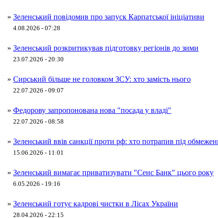
»
Зеленський повідомив про запуск Карпатської ініціативи
4.08.2026 - 07:28
»
Зеленський розкритикував підготовку регіонів до зими
23.07.2026 - 20:30
»
Сирський більше не головком ЗСУ: хто замість нього
22.07.2026 - 09:07
»
Федорову запропонована нова "посада у владі"
22.07.2026 - 08:58
»
Зеленський ввів санкції проти рф: хто потрапив під обмежен
15.06.2026 - 11:01
»
Зеленський вимагає приватизувати "Сенс Банк" цього року
6.05.2026 - 19:16
»
Зеленський готує кадрові чистки в Лісах України
28.04.2026 - 22:15