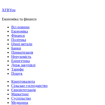
Х
FB
You
Економіка та фінанси
Всі новини
Економіка
Фінанси
Політика
Цінні метали
Банки
Приватизація
Нерухомість
Енергетика
Держ закупівлі
Тарифи
Пошук
Криптовалюта
Сільське господарство
Євроінтеграція
Маркетинг
Суспільство
Медицина